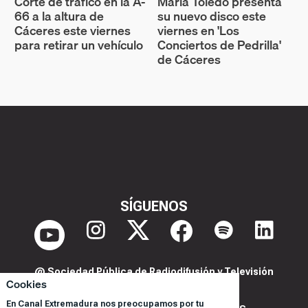
Corte de tráfico en la A-
María Toledo presenta
66 a la altura de
su nuevo disco este
Cáceres este viernes
viernes en 'Los
para retirar un vehículo
Conciertos de Pedrilla'
de Cáceres
SÍGUENOS
@ Sociedad Pública de Radiodifusión y Televisión
Cookies
Extremeña S.A.U.
En Canal Extremadura nos preocupamos por tu