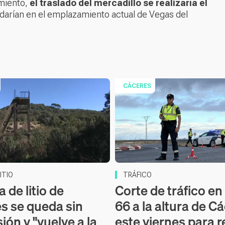
miento,
el traslado del mercadillo se realizaría el
edarían en el emplazamiento actual de Vegas del
CÁCERES
ITIO
TRÁFICO
 de litio de
Corte de tráfico en 
s se queda sin
66 a la altura de C
ión y "vuelve a la
este viernes para r