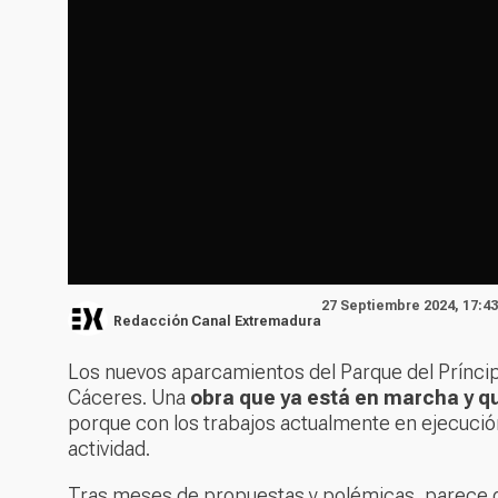
27 Septiembre 2024, 17:43
Redacción Canal Extremadura
Los nuevos aparcamientos del Parque del Príncip
Cáceres. Una
obra que ya está en marcha y qu
porque con los trabajos actualmente en ejecució
actividad.
Tras meses de propuestas y polémicas, parece q