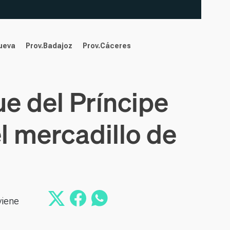
nueva
Prov.Badajoz
Prov.Cáceres
e del Príncipe
l mercadillo de
viene