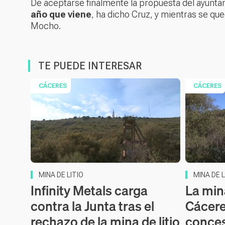
De aceptarse finalmente la propuesta del ayunta
año que viene
, ha dicho Cruz, y mientras se qu
Mocho.
TE PUEDE INTERESAR
CÁCERES
CÁCERES
MINA DE LITIO
MINA DE L
Infinity Metals carga
La mina
contra la Junta tras el
Cácere
rechazo de la mina de litio
conces