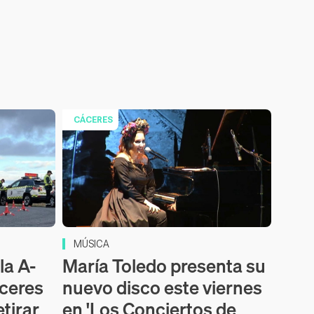
CÁCERES
MÚSICA
la A-
María Toledo presenta su
áceres
nuevo disco este viernes
etirar
en 'Los Conciertos de