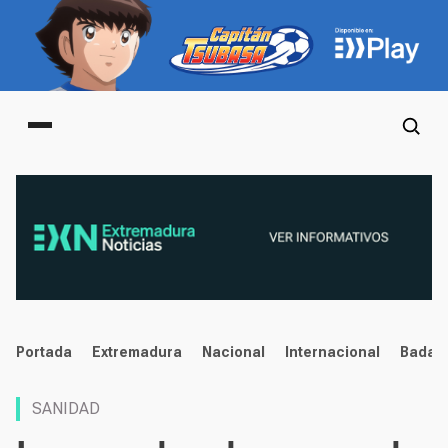
Main menu
noticias
Portada
Extremadura
Nacional
Internacional
Badaj
SANIDAD