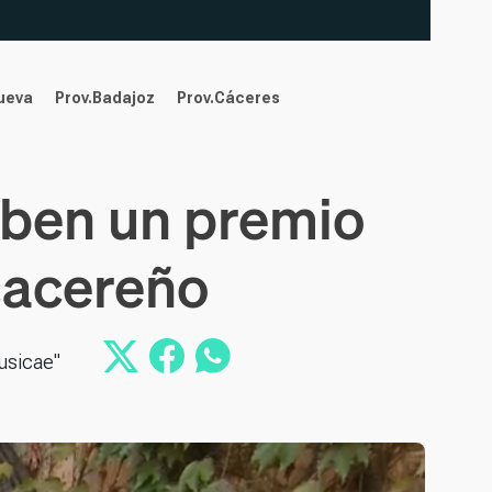
nueva
Prov.Badajoz
Prov.Cáceres
ciben un premio
cacereño
usicae"