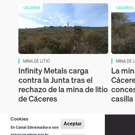
CÁCERES
CÁCERES
MINA DE LITIO
MINA DE L
Infinity Metals carga
La mina
contra la Junta tras el
Cácere
rechazo de la mina de litio
conces
de Cáceres
casilla
Cookies
Aceptar
En Canal Extremadura nos
preocupamos por tu