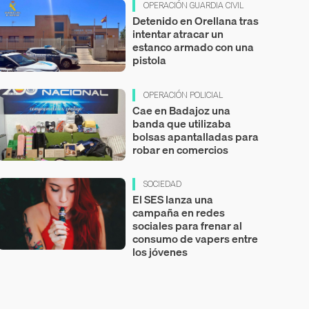
OPERACIÓN GUARDIA CIVIL
Detenido en Orellana tras
intentar atracar un
estanco armado con una
pistola
OPERACIÓN POLICIAL
Cae en Badajoz una
banda que utilizaba
bolsas apantalladas para
robar en comercios
SOCIEDAD
El SES lanza una
campaña en redes
sociales para frenar al
consumo de vapers entre
los jóvenes