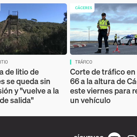
CÁCERES
ITIO
TRÁFICO
 de litio de
Corte de tráfico en 
s se queda sin
66 a la altura de C
ión y "vuelve a la
este viernes para r
 de salida"
un vehículo