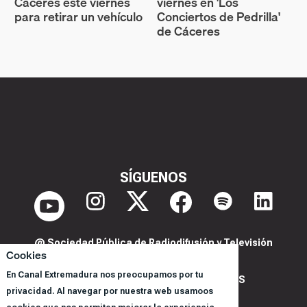
Cáceres este viernes
viernes en 'Los
para retirar un vehículo
Conciertos de Pedrilla'
de Cáceres
SÍGUENOS
@ Sociedad Pública de Radiodifusión y Televisión
Cookies
Extremeña S.A.U.
En Canal Extremadura nos preocupamos por tu
POLITICA DE PRIVACIDAD Y COOKIES
privacidad. Al navegar por nuestra web usamoos
AVISO LEGAL