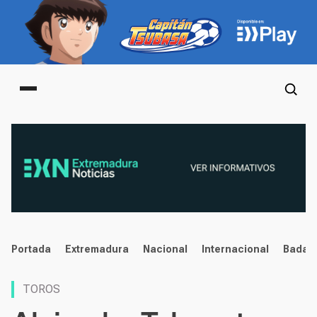
Main menu
noticias
Portada
Extremadura
Nacional
Internacional
Badaj
TOROS