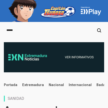
Main menu
noticias
Portada
Extremadura
Nacional
Internacional
Badaj
SANIDAD