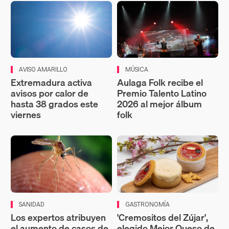
AVISO AMARILLO
MÚSICA
Extremadura activa
Aulaga Folk recibe el
avisos por calor de
Premio Talento Latino
hasta 38 grados este
2026 al mejor álbum
viernes
folk
SANIDAD
GASTRONOMÍA
Los expertos atribuyen
'Cremositos del Zújar',
el aumento de casos de
elegido Mejor Queso de