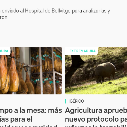
enviado al Hospital de Bellvitge para analizarlas y
cron.
DURA
EXTREMADURA
IBÉRICO
mpo a la mesa: más
Agricultura aprue
ías para el
nuevo protocolo p