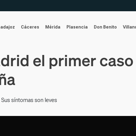
Badajoz
Cáceres
Mérida
Plasencia
Don Benito
Villa
rid el primer caso 
ña
. Sus síntomas son leves