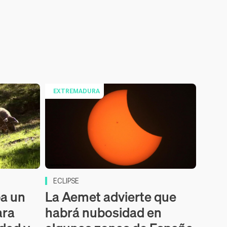
EXTREMADURA
ECLIPSE
ba un
La Aemet advierte que
ara
habrá nubosidad en