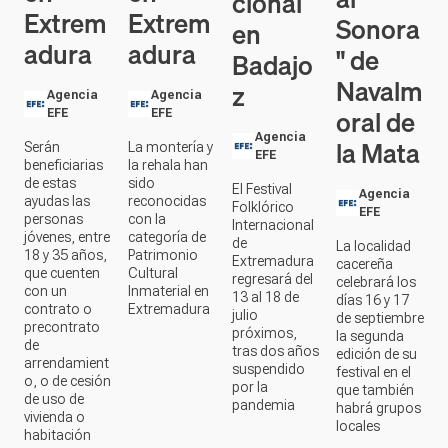
Extrem
Extrem
Sonora
en
adura
adura
" de
Badajo
Navalm
z
Agencia
Agencia
oral de
EFE
EFE
Agencia
la Mata
Serán
La montería y
EFE
beneficiarias
la rehala han
de estas
sido
El Festival
Agencia
ayudas las
reconocidas
Folklórico
EFE
personas
con la
Internacional
jóvenes, entre
categoría de
de
La localidad
18 y 35 años,
Patrimonio
Extremadura
cacereña
que cuenten
Cultural
regresará del
celebrará los
con un
Inmaterial en
13 al 18 de
días 16 y 17
contrato o
Extremadura
julio
de septiembre
precontrato
próximos,
la segunda
de
tras dos años
edición de su
arrendamient
suspendido
festival en el
o, o de cesión
por la
que también
de uso de
pandemia
habrá grupos
vivienda o
locales
habitación