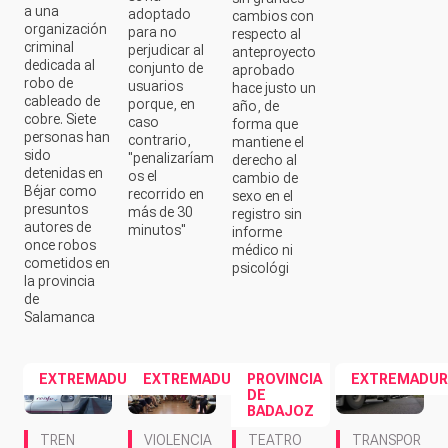
adoptado
cambios con
organización
para no
respecto al
criminal
perjudicar al
anteproyecto
dedicada al
conjunto de
aprobado
robo de
usuarios
hace justo un
cableado de
porque, en
año, de
cobre. Siete
caso
forma que
personas han
contrario,
mantiene el
sido
"penalizaríam
derecho al
detenidas en
os el
cambio de
Béjar como
recorrido en
sexo en el
presuntos
más de 30
registro sin
autores de
minutos"
informe
once robos
médico ni
cometidos en
psicológi
la provincia
de
Salamanca
EXTREMADURA
EXTREMADURA
PROVINCIA
EXTREMADUR
DE
BADAJOZ
TREN
VIOLENCIA
TEATRO
TRANSPOR
EXTREMAD
SEXUAL
TE POR