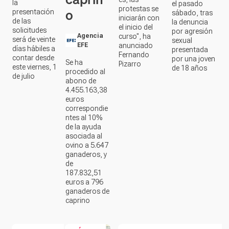
o
protestas se
presentación
sábado, tras
iniciarán con
de las
la denuncia
el inicio del
solicitudes
por agresión
Agencia
curso", ha
será de veinte
sexual
EFE
anunciado
días hábiles a
presentada
Fernando
contar desde
por una joven
Se ha
Pizarro
este viernes, 1
de 18 años
procedido al
de julio
abono de
4.455.163,38
euros
correspondie
ntes al 10%
de la ayuda
asociada al
ovino a 5.647
ganaderos, y
de
187.832,51
euros a 796
ganaderos de
caprino
PLASENCIA
FÚTBOL
EXTREMADURA
PROVINCIA