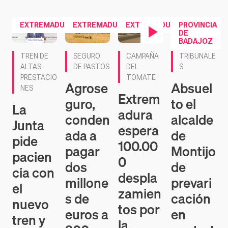
EXTREMADURA
EXTREMADURA
EXTREMADURA
PROVINCIA
DE
BADAJOZ
Contenido en vídeo
TREN DE
SEGURO
CAMPAÑA
TRIBUNALE
ALTAS
DE PASTOS
DEL
S
PRESTACIO
TOMATE
Agrose
Absuel
NES
Extrem
guro,
to el
La
adura
conden
alcalde
Junta
espera
ada a
de
pide
100.00
pagar
Montijo
pacien
0
dos
de
cia con
despla
millone
prevari
el
zamien
s de
cación
nuevo
tos por
euros a
en
tren y
la
200
contrat