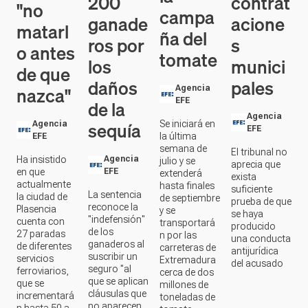
"no
campa
ganade
acione
matarl
ña del
ros por
s
o antes
tomate
los
munici
de que
daños
pales
nazca"
Agencia
de la
EFE
Agencia
sequía
Se iniciará en
Agencia
EFE
la última
EFE
semana de
El tribunal no
Ha insistido
Agencia
julio y se
aprecia que
en que
EFE
extenderá
exista
actualmente
hasta finales
suficiente
La sentencia
la ciudad de
de septiembre
prueba de que
reconoce la
Plasencia
y se
se haya
"indefensión"
cuenta con
transportará
producido
de los
27 paradas
n por las
una conducta
ganaderos al
de diferentes
carreteras de
antijurídica
suscribir un
servicios
Extremadura
del acusado
seguro "al
ferroviarios,
cerca de dos
que se aplican
que se
millones de
cláusulas que
incrementará
toneladas de
no aparecen
n hasta 50 a
tomate