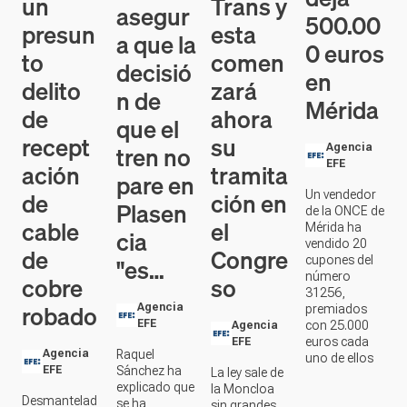
asegur
500.00
presun
esta
a que la
0 euros
to
comen
decisió
en
delito
zará
n de
Mérida
de
ahora
que el
recept
su
tren no
Agencia
ación
tramita
EFE
pare en
de
ción en
Un vendedor
Plasen
de la ONCE de
cable
el
Mérida ha
cia
vendido 20
de
Congre
"es…
cupones del
número
cobre
so
31256,
robado
Agencia
premiados
EFE
con 25.000
Agencia
euros cada
EFE
Agencia
Raquel
uno de ellos
EFE
Sánchez ha
La ley sale de
explicado que
la Moncloa
Desmantelad
se ha
sin grandes
a una