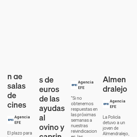
destina
acione
una
Junta
295.00
s por el
presun
de
0 € en
tren en
ta
Extrem
ayudas
Plasen
agresió
adura
a la
cia de
n
abona
moder
mome
sexual
ocho
nizació
nto
en
millone
n de
Almen
s de
salas
Agencia
dralejo
euros
EFE
de
de las
"Si no
cines
Agencia
obtenemos
ayudas
EFE
respuestas en
al
las próximas
La Policía
Agencia
semanas a
detuvo a un
EFE
ovino y
nuestras
joven de
reivindicacion
caprin
El plazo para
Almendralejo,
es, las
la
el pasado