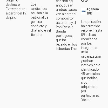
Los
destino en
año, que en
sindicatos
Extremadura
Agencia
ambos casos
acusan a la
a partir del 19
EFE
van a parar al
patronal de
de julio
compositor
generar
La operación
asturiano y el
conflicto y
ha permitido
Pop Eye a la
dilatarlo en el
resolver hasta
Banda
tiempo
89 delitos
portuguesa,
cometidos
que ha
por los
recaído en los
integrantes
lisboetas The
de la
organización
y se han
intervenido o
identificado
45 vehículos
que habían
sido
adquiridos
por
particulares
"de bu