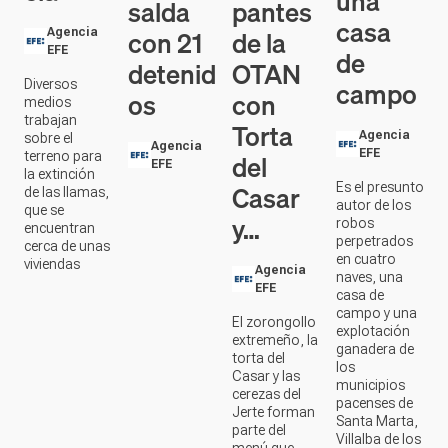
casa
con 21
de la
Agencia
EFE
de
detenid
OTAN
campo
Diversos
os
con
medios
trabajan
Torta
Agencia
sobre el
Agencia
EFE
del
terreno para
EFE
la extinción
Casar
Es el presunto
de las llamas,
autor de los
que se
y…
robos
encuentran
perpetrados
cerca de unas
en cuatro
viviendas
Agencia
naves, una
EFE
casa de
campo y una
El zorongollo
explotación
extremeño, la
ganadera de
torta del
los
Casar y las
municipios
cerezas del
pacenses de
Jerte forman
Santa Marta,
parte del
Villalba de los
menú que
Barros y