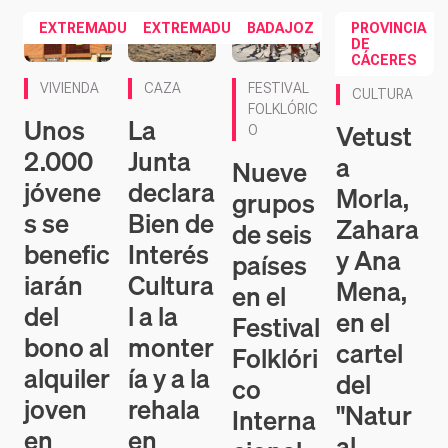
EXTREMADURA
EXTREMADURA
BADAJOZ
PROVINCIA
DE
CÁCERES
VIVIENDA
CAZA
FESTIVAL
CULTURA
FOLKLÓRIC
Unos
La
Vetust
O
2.000
Junta
a
Nueve
jóvene
declara
Morla,
grupos
s se
Bien de
Zahara
de seis
benefic
Interés
y Ana
países
iarán
Cultura
Mena,
en el
del
l a la
en el
Festival
bono al
monter
cartel
Folklóri
alquiler
ía y a la
del
co
joven
rehala
"Natur
Interna
en
en
al
cional