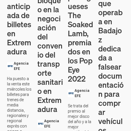
anticip
ueses
o en la
operab
ada de
The
negoci
a en
billetes
Soaked
ación
Badajo
en
Lamb,
del
z
Extrem
premia
conven
dedica
adura
dos en
io del
da a
los Pop
transp
falsear
Agencia
Eye
EFE
orte
docum
2022
sanitari
Ha puesto a
entació
la venta este
o en
miércoles los
n para
Agencia
billetes para
EFE
Extrem
compr
trenes de
media
adura
Se trata del
ar
distancia,
premio al
regionales y
mejor disco
vehícul
regional
Agencia
del año y a la
exprés con
EFE
os
mejor
origen o
canción del