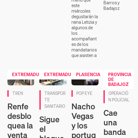
este
Badajoz
miércoles
degustarán la
reina Letizia y
algunos de
los
acompañant
es de los
mandatarios
que asisten a
EXTREMADURA
EXTREMADURA
PLASENCIA
PROVINCIA
DE
BADAJOZ
TREN
TRANSPOR
POP EYE
OPERACIÓ
TE
N POLICIAL
Renfe
Nacho
SANITARIO
Cae
desblo
Vegas
Sigue
una
quea la
y los
el
banda
venta
portug
bloque
que