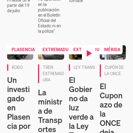
en la
partir del 19
publicación
de julio
en el Boletín
Oficial del
Estado ni en
la póliza"
PLASENCIA
EXTREMADURA
EXTREMADURA
MÉRIDA
Contenido en vídeo
ROBO
TREN
LEY TRANS
CUPÓN DE
EXTREMAD
LA ONCE
Un
El
URA
El
investi
Gobier
La
Cupon
gado
no da
ministr
azo de
en
luz
a de
la
Plasen
verde a
Transp
ONCE
cia por
la Ley
ortes
deja
un
Trans y