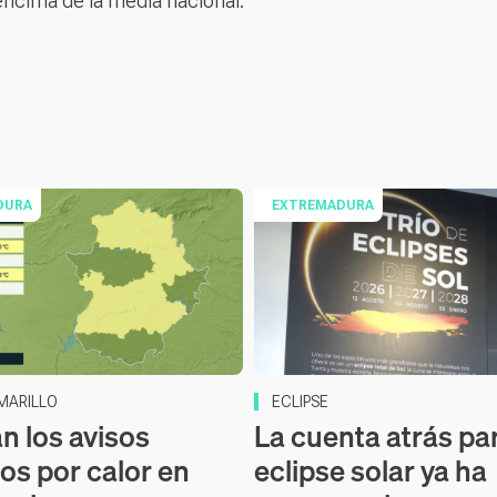
 encima de la media nacional.
DURA
EXTREMADURA
MARILLO
ECLIPSE
n los avisos
La cuenta atrás par
los por calor en
eclipse solar ya ha