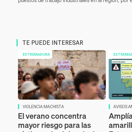
puestos de trabajo industriales en la región, por
TE PUEDE INTERESAR
EXTREMADURA
EXTREMA
VIOLENCIA MACHISTA
AVISOS A
El verano concentra
Amplía
mayor riesgo para las
amaril