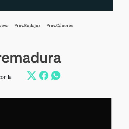
nueva
Prov.Badajoz
Prov.Cáceres
tremadura
on la