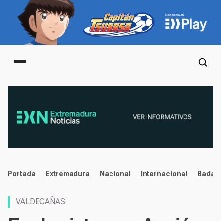
Main menu
noticias
Portada
Extremadura
Nacional
Internacional
Badaj
VALDECAÑAS