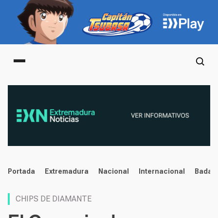
Main menu
noticias
Portada
Extremadura
Nacional
Internacional
Badaj
CHIPS DE DIAMANTE