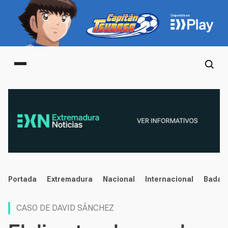
Main menu
noticias
Portada
Extremadura
Nacional
Internacional
Badaj
CASO DE DAVID SÁNCHEZ