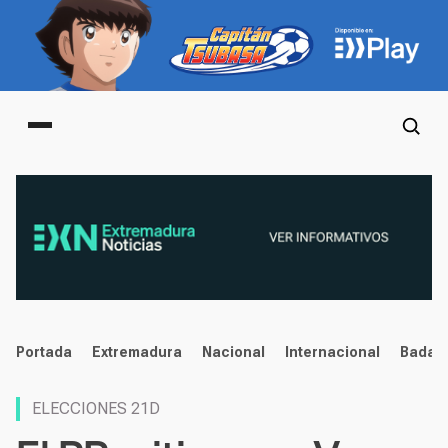
Main menu
noticias
Portada
Extremadura
Nacional
Internacional
Badaj
ELECCIONES 21D