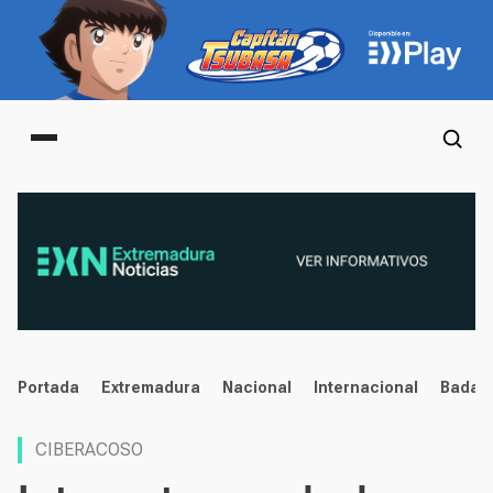
Main menu
noticias
Portada
Extremadura
Nacional
Internacional
Badaj
CIBERACOSO