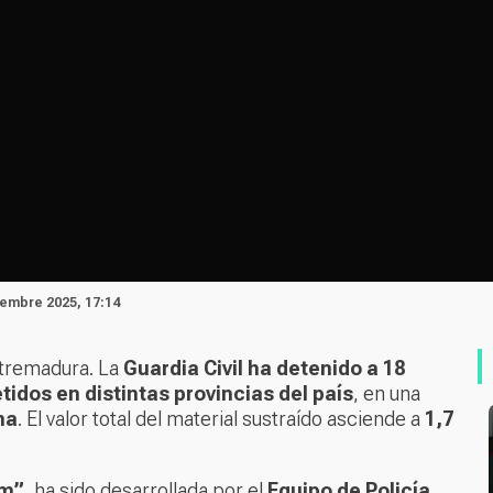
iembre 2025, 17:14
xtremadura. La
Guardia Civil ha detenido a 18
idos en distintas provincias del país
, en una
na
. El valor total del material sustraído asciende a
1,7
em”
, ha sido desarrollada por el
Equipo de Policía