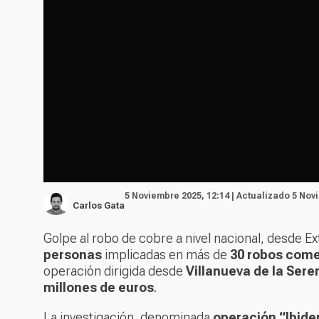
5 Noviembre 2025, 12:14 | Actualizado 5 Nov
Carlos Gata
Golpe al robo de cobre a nivel nacional, desde E
personas
implicadas en más de
30 robos comet
operación dirigida desde
Villanueva de la Sere
millones de euros
.
La investigación, denominada
operación “Ibid