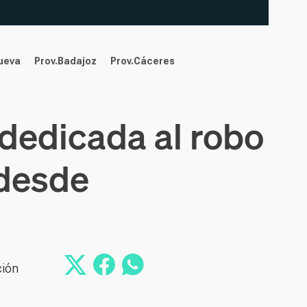
nueva
Prov.Badajoz
Prov.Cáceres
 dedicada al robo
 desde
ción