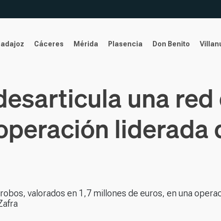
Badajoz
Cáceres
Mérida
Plasencia
Don Benito
Villa
 desarticula una red
operación liderada
obos, valorados en 1,7 millones de euros, en una opera
Zafra