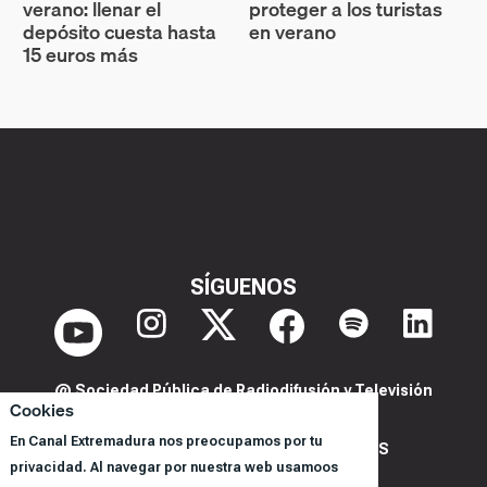
verano: llenar el
proteger a los turistas
depósito cuesta hasta
en verano
15 euros más
SÍGUENOS
@ Sociedad Pública de Radiodifusión y Televisión
Cookies
Extremeña S.A.U.
En Canal Extremadura nos preocupamos por tu
POLITICA DE PRIVACIDAD Y COOKIES
privacidad. Al navegar por nuestra web usamoos
AVISO LEGAL