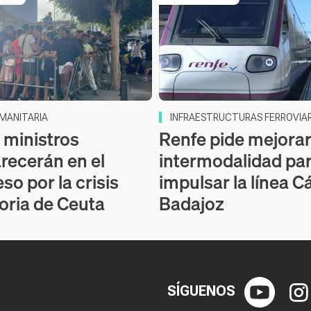
UMANITARIA
INFRAESTRUCTURAS FERROVIAR
 ministros
Renfe pide mejorar
ecerán en el
intermodalidad pa
so por la crisis
impulsar la línea C
oria de Ceuta
Badajoz
SÍGUENOS