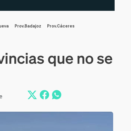
nueva
Prov.Badajoz
Prov.Cáceres
vincias que no se
e