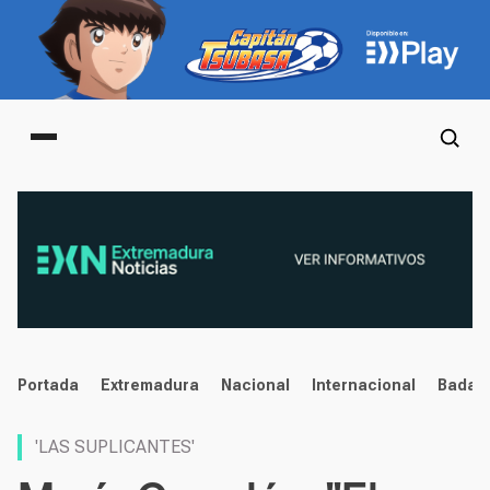
Main menu
noticias
Portada
Extremadura
Nacional
Internacional
Badaj
'LAS SUPLICANTES'