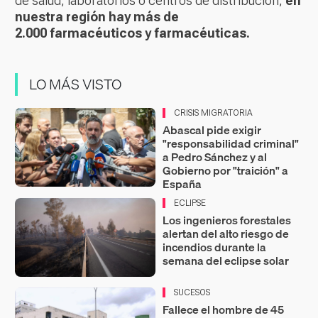
de salud, laboratorios o centros de distribución,
en
nuestra región hay más de
2.000 farmacéuticos y farmacéuticas.
LO MÁS VISTO
CRISIS MIGRATORIA
Abascal pide exigir
"responsabilidad criminal"
a Pedro Sánchez y al
Gobierno por "traición" a
España
ECLIPSE
Los ingenieros forestales
alertan del alto riesgo de
incendios durante la
semana del eclipse solar
SUCESOS
Fallece el hombre de 45