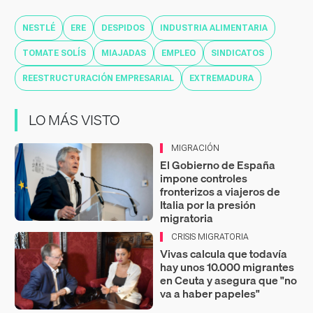
NESTLÉ
ERE
DESPIDOS
INDUSTRIA ALIMENTARIA
TOMATE SOLÍS
MIAJADAS
EMPLEO
SINDICATOS
REESTRUCTURACIÓN EMPRESARIAL
EXTREMADURA
LO MÁS VISTO
MIGRACIÓN
El Gobierno de España
impone controles
fronterizos a viajeros de
Italia por la presión
migratoria
CRISIS MIGRATORIA
Vivas calcula que todavía
hay unos 10.000 migrantes
en Ceuta y asegura que "no
va a haber papeles"