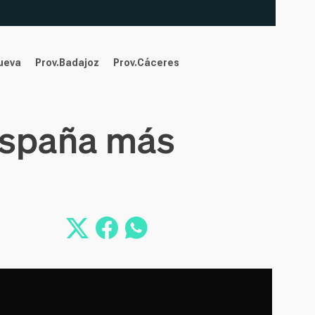
nueva
Prov.Badajoz
Prov.Cáceres
España más