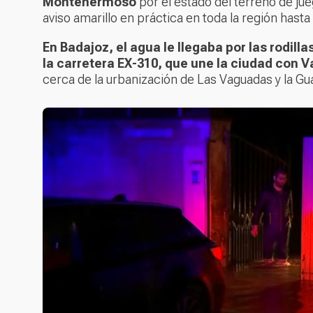
Montehermoso
por el estado del terreno de ju
aviso amarillo en práctica en toda la región hasta
En Badajoz, el agua le llegaba por las rodill
la carretera EX-310, que une la ciudad con 
cerca de la urbanización de Las Vaguadas y la Guar