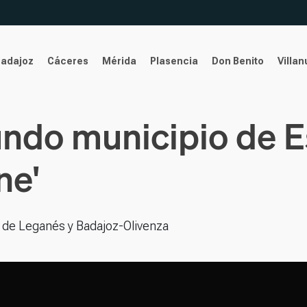
Badajoz
Cáceres
Mérida
Plasencia
Don Benito
Villa
ndo municipio de 
ne'
 de Leganés y Badajoz-Olivenza