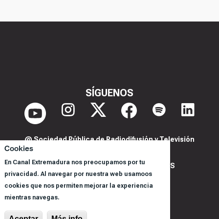
SÍGUENOS
@ Sociedad Pública de Radiodifusión y Televisión
Cookies
Extremeña S.A.U.
En Canal Extremadura nos preocupamos por tu
POLITICA DE PRIVACIDAD Y COOKIES
privacidad. Al navegar por nuestra web usamoos
AVISO LEGAL
cookies que nos permiten mejorar la experiencia
CORPORACIÓN
mientras navegas.
REGISTRO DE PROGRAMAS
Aceptar
Más info