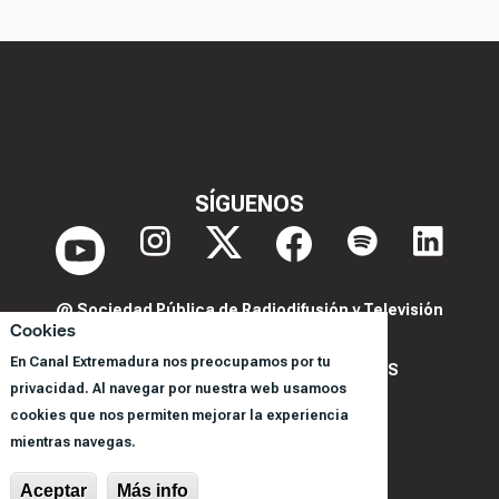
SÍGUENOS
@ Sociedad Pública de Radiodifusión y Televisión
Cookies
Extremeña S.A.U.
En Canal Extremadura nos preocupamos por tu
POLITICA DE PRIVACIDAD Y COOKIES
privacidad. Al navegar por nuestra web usamoos
AVISO LEGAL
cookies que nos permiten mejorar la experiencia
CORPORACIÓN
mientras navegas.
REGISTRO DE PROGRAMAS
Aceptar
Más info