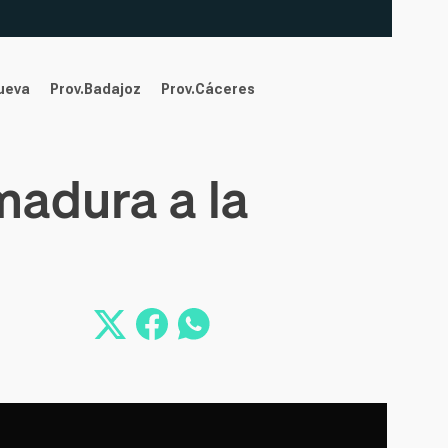
nueva
Prov.Badajoz
Prov.Cáceres
madura a la