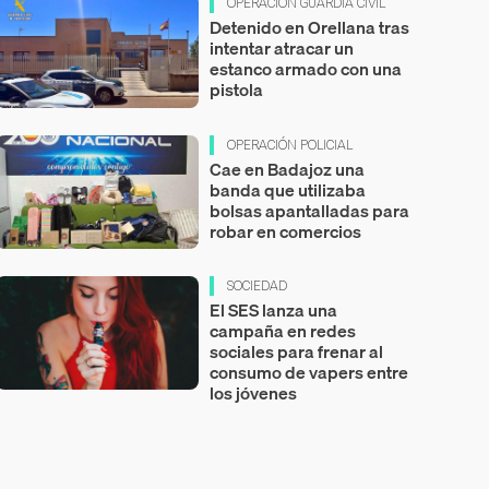
OPERACIÓN GUARDIA CIVIL
Detenido en Orellana tras
intentar atracar un
estanco armado con una
pistola
OPERACIÓN POLICIAL
Cae en Badajoz una
banda que utilizaba
bolsas apantalladas para
robar en comercios
SOCIEDAD
El SES lanza una
campaña en redes
sociales para frenar al
consumo de vapers entre
los jóvenes