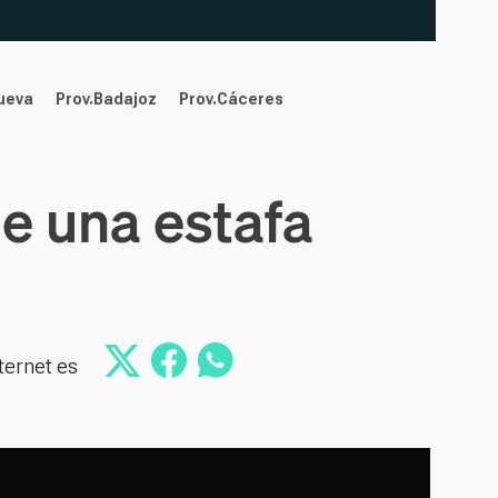
nueva
Prov.Badajoz
Prov.Cáceres
e una estafa
ternet es