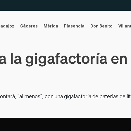
Badajoz
Cáceres
Mérida
Plasencia
Don Benito
Villa
 la gigafactoría en
tará, "al menos", con una gigafactoría de baterías de liti