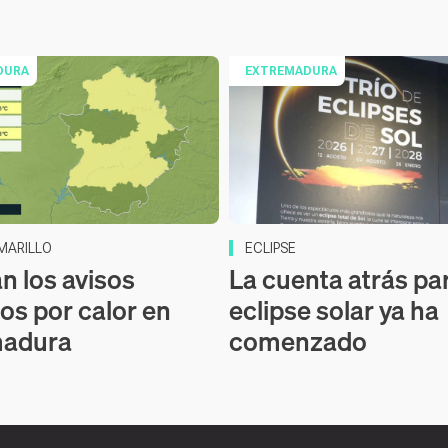
DURA
EXTREMADURA
MARILLO
ECLIPSE
n los avisos
La cuenta atrás par
los por calor en
eclipse solar ya ha
madura
comenzado