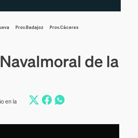
nueva
Prov.Badajoz
Prov.Cáceres
 Navalmoral de la
o en la