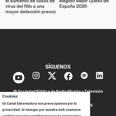
el aumento de casos de
elegido Mejor Queso de
virus del Nilo a una
España 2026
mayor detección precoz
SÍGUENOS
@ Sociedad Pública de Radiodifusión y Televisión
Cookies
Extremeña S.A.U.
En Canal Extremadura nos preocupamos por tu
POLITICA DE PRIVACIDAD Y COOKIES
privacidad. Al navegar por nuestra web usamoos
AVISO LEGAL