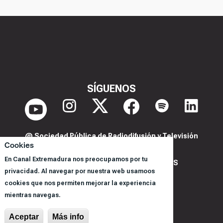
SÍGUENOS
@ Sociedad Pública de Radiodifusión y Televisión
Cookies
Extremeña S.A.U.
En Canal Extremadura nos preocupamos por tu
POLITICA DE PRIVACIDAD Y COOKIES
privacidad. Al navegar por nuestra web usamoos
AVISO LEGAL
cookies que nos permiten mejorar la experiencia
CORPORACIÓN
mientras navegas.
REGISTRO DE PROGRAMAS
Aceptar
Más info