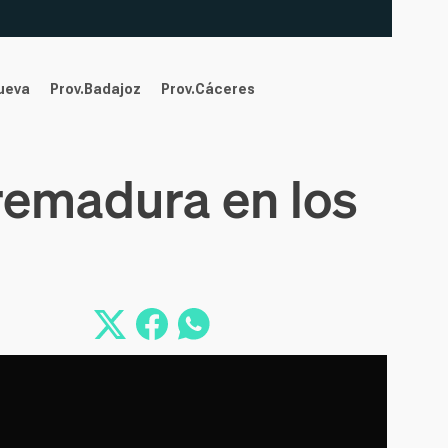
nueva
Prov.Badajoz
Prov.Cáceres
remadura en los