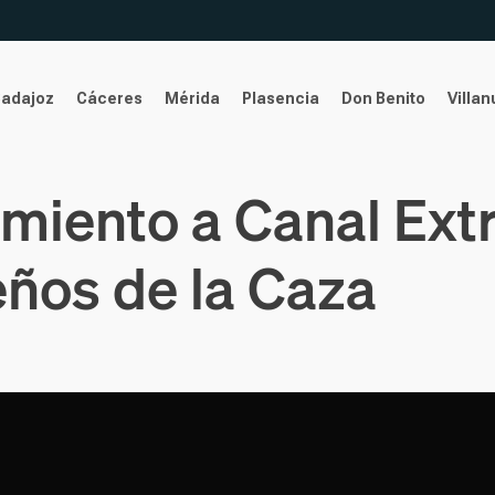
Badajoz
Cáceres
Mérida
Plasencia
Don Benito
Villa
miento a Canal Ext
ños de la Caza