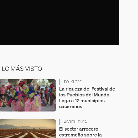
LO MÁS VISTO
FOLKLORE
La riqueza del Festival de
los Pueblos del Mundo
llega a 12 municipios
cacereños
AGRICULTURA
El sector arrocero
extremeño sobre la