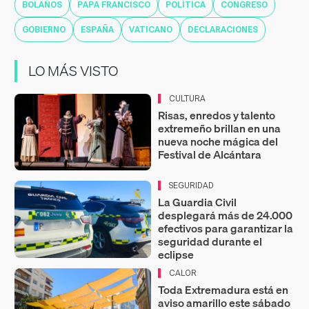
BOLAÑOS
PAPA FRANCISCO
POLÍTICA
CONGRESO
GOBIERNO
ESPAÑA
VATICANO
DECLARACIONES
LO MÁS VISTO
CULTURA
Risas, enredos y talento
extremeño brillan en una
nueva noche mágica del
Festival de Alcántara
SEGURIDAD
La Guardia Civil
desplegará más de 24.000
efectivos para garantizar la
seguridad durante el
eclipse
CALOR
Toda Extremadura está en
aviso amarillo este sábado