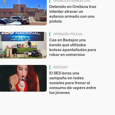
OPERACIÓN GUARDIA CIVIL
Detenido en Orellana tras
intentar atracar un
estanco armado con una
pistola
OPERACIÓN POLICIAL
Cae en Badajoz una
banda que utilizaba
bolsas apantalladas para
robar en comercios
SOCIEDAD
El SES lanza una
campaña en redes
sociales para frenar al
consumo de vapers entre
los jóvenes