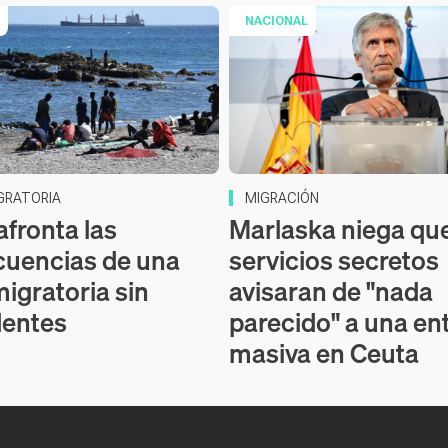
NACIONAL
IGRATORIA
MIGRACIÓN
afronta las
Marlaska niega qu
uencias de una
servicios secretos
migratoria sin
avisaran de "nada
dentes
parecido" a una en
masiva en Ceuta