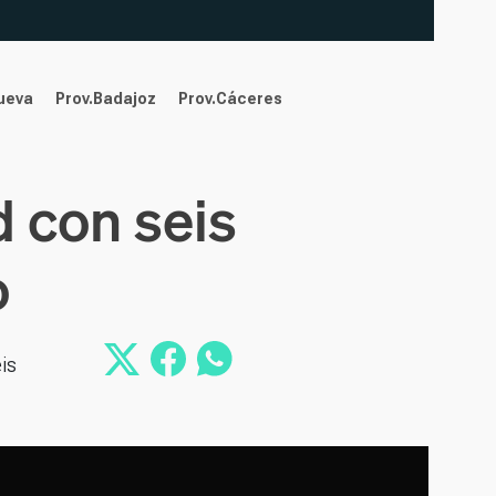
nueva
Prov.Badajoz
Prov.Cáceres
d con seis
o
is