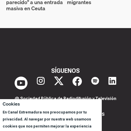
parecido" a una entrada
migrantes
masiva en Ceuta
SÍGUENOS
@ Sociedad Pública de Radiodifusión y Televisión
Cookies
Extremeña S.A.U.
En Canal Extremadura nos preocupamos por tu
POLITICA DE PRIVACIDAD Y COOKIES
privacidad. Al navegar por nuestra web usamoos
AVISO LEGAL
cookies que nos permiten mejorar la experiencia
CORPORACIÓN