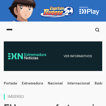
Main menu
noticias
Portada
Extremadura
Nacional
Internacional
Badaj
IMSERSO