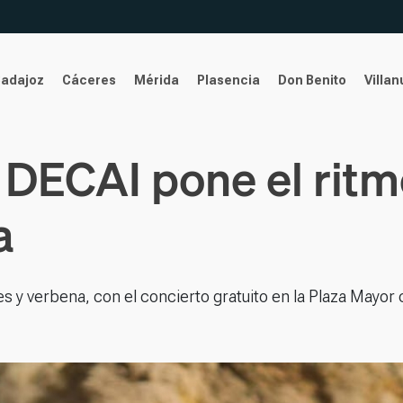
Badajoz
Cáceres
Mérida
Plasencia
Don Benito
Villa
 DECAI pone el ritm
a
les y verbena, con el concierto gratuito en la Plaza Mayo