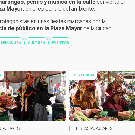
harangas, peñas y música en la calle
convierte el
aza Mayor
, en el epicentro del ambiente.
rotagonistas en unas fiestas marcadas por la
cia de público en la Plaza Mayor
de la ciudad.
TREMADURA
CULTURA
EVENTOS
A
PLASENCIA
POPULARES
FIESTAS POPULARES