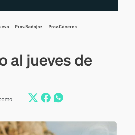
nueva
Prov.Badajoz
Prov.Cáceres
o al jueves de
r como