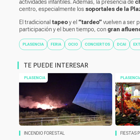
actividades infantiles. Además, la presencia de
c
centro, especialmente los
soportales de la Pl
El tradicional
tapeo
y el
“tardeo”
vuelven a ser p
participación y el buen tiempo, con
gran afluen
PLASENCIA
FERIA
OCIO
CONCIERTOS
DCAI
EX
TE PUEDE INTERESAR
PLASENCIA
PLASENCI
INCENDIO FORESTAL
FIESTAS 