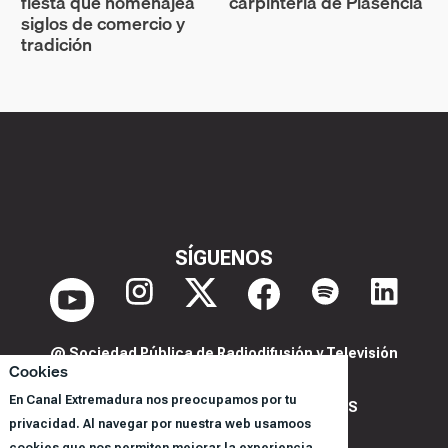
fiesta que homenajea
carpintería de Plasencia
siglos de comercio y
tradición
SÍGUENOS
@ Sociedad Pública de Radiodifusión y Televisión
Cookies
Extremeña S.A.U.
En Canal Extremadura nos preocupamos por tu
POLITICA DE PRIVACIDAD Y COOKIES
privacidad. Al navegar por nuestra web usamoos
AVISO LEGAL