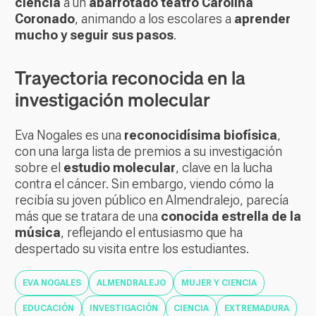
ciencia
a un
abarrotado teatro Carolina
Coronado
, animando a los escolares a
aprender
mucho y seguir sus pasos
.
Trayectoria reconocida en la
investigación molecular
Eva Nogales es una
reconocidísima biofísica
,
con una larga lista de premios a su investigación
sobre el
estudio molecular
, clave en la lucha
contra el cáncer. Sin embargo, viendo cómo la
recibía su joven público en Almendralejo, parecía
más que se tratara de una
conocida estrella de la
música
, reflejando el entusiasmo que ha
despertado su visita entre los estudiantes.
EVA NOGALES
ALMENDRALEJO
MUJER Y CIENCIA
EDUCACIÓN
INVESTIGACIÓN
CIENCIA
EXTREMADURA