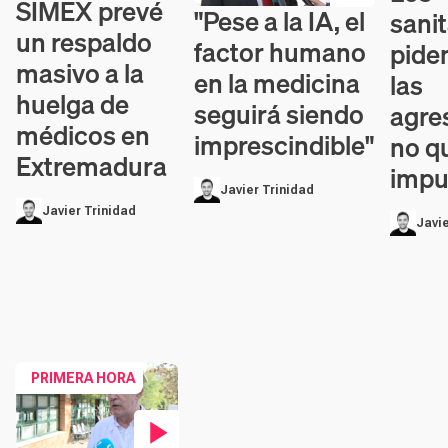
SIMEX prevé
Contenido en vídeo
"Pese a la IA, el
sanit
Contenido en vídeo
un respaldo
factor humano
pide
masivo a la
en la medicina
las
huelga de
seguirá siendo
agre
médicos en
imprescindible"
no q
Extremadura
impu
Javier Trinidad
Javier Trinidad
Javie
PRIMERA HORA