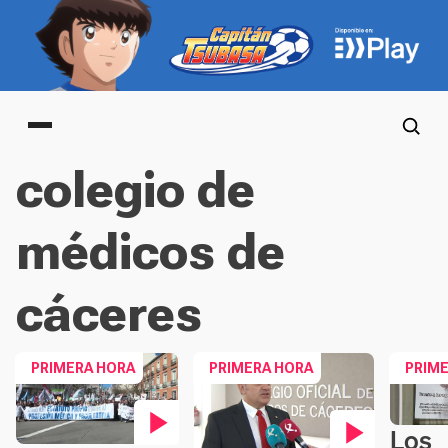
Main menu
colegio de
médicos de
cáceres
PRIMERA HORA
PRIMERA HORA
PRIM
Los
Conteni