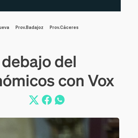
nueva
Prov.Badajoz
Prov.Cáceres
 debajo del
onómicos con Vox