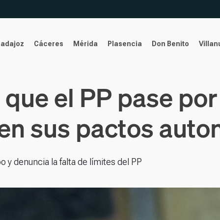
Badajoz
Cáceres
Mérida
Plasencia
Don Benito
Villa
a que el PP pase por
r en sus pactos aut
o y denuncia la falta de límites del PP