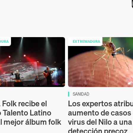
DURA
EXTREMADURA
SANIDAD
Folk recibe el
Los expertos atrib
 Talento Latino
aumento de casos
l mejor álbum folk
virus del Nilo a un
detección precoz