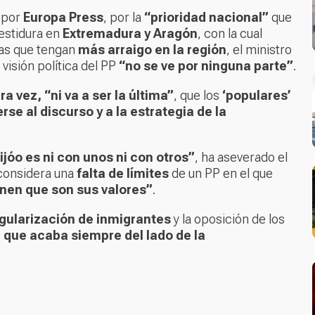
a por
Europa Press
, por la
“prioridad nacional”
que
estidura en
Extremadura y Aragón
, con la cual
nas que tengan
más arraigo en la región
, el ministro
isión política del PP
“no se ve por ninguna parte”
.
ra vez, “ni va a ser la última”
, que los
‘populares’
se al discurso y a la estrategia de la
ijóo es ni con unos ni con otros”
, ha aseverado el
considera una
falta de límites
de un PP en el que
nen que son sus valores”
.
gularización de inmigrantes
y la oposición de los
 que acaba siempre del lado de la