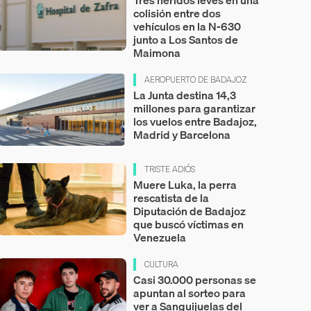
colisión entre dos
vehículos en la N-630
junto a Los Santos de
Maimona
AEROPUERTO DE BADAJOZ
La Junta destina 14,3
millones para garantizar
los vuelos entre Badajoz,
Madrid y Barcelona
TRISTE ADIÓS
Muere Luka, la perra
rescatista de la
Diputación de Badajoz
que buscó víctimas en
Venezuela
CULTURA
Casi 30.000 personas se
apuntan al sorteo para
ver a Sanguijuelas del