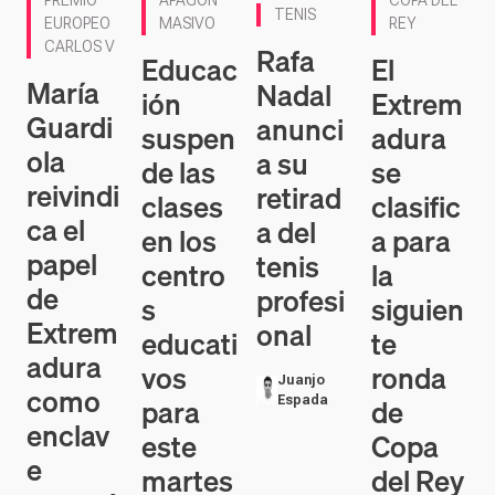
TENIS
EUROPEO
MASIVO
REY
CARLOS V
Rafa
Educac
El
María
Nadal
ión
Extrem
Guardi
anunci
suspen
adura
ola
a su
de las
se
reivindi
retirad
clases
clasific
ca el
a del
en los
a para
papel
tenis
centro
la
de
profesi
s
siguien
Extrem
onal
educati
te
adura
vos
ronda
Juanjo
como
para
de
Espada
enclav
este
Copa
e
martes
del Rey