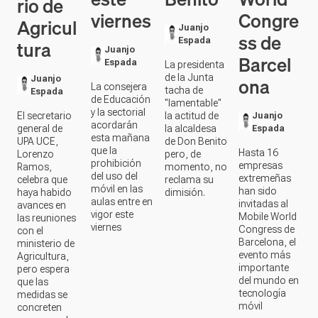
rio de
viernes
Congre
Agricul
Juanjo
ss de
tura
Espada
Juanjo
Barcel
Espada
La presidenta
de la Junta
ona
Juanjo
La consejera
tacha de
Espada
de Educación
"lamentable"
y la sectorial
El secretario
la actitud de
Juanjo
acordarán
general de
la alcaldesa
Espada
esta mañana
UPA UCE,
de Don Benito
que la
Hasta 16
Lorenzo
pero, de
prohibición
empresas
Ramos,
momento, no
del uso del
extremeñas
celebra que
reclama su
móvil en las
han sido
haya habido
dimisión.
aulas entre en
invitadas al
avances en
vigor este
Mobile World
las reuniones
viernes
Congress de
con el
Barcelona, el
ministerio de
evento más
Agricultura,
importante
pero espera
del mundo en
que las
tecnología
medidas se
móvil
concreten