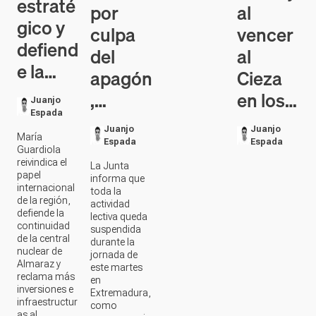
estraté
por
al
gico y
culpa
vencer
defiend
del
al
e la…
apagón
Cieza
,…
en los…
Juanjo
Espada
Juanjo
Juanjo
María
Espada
Espada
Guardiola
reivindica el
La Junta
papel
informa que
internacional
toda la
de la región,
actividad
defiende la
lectiva queda
continuidad
suspendida
de la central
durante la
nuclear de
jornada de
Almaraz y
este martes
reclama más
en
inversiones e
Extremadura,
infraestructur
como
as al