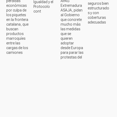
pérdidas
APAG
Igualdad y el
seguros bien
económicas
Extremadura
Protocolo
estructurado
por culpa de
ASAJA, piden
cont
s y con
los piquetes
al Gobierno
coberturas
en la frontera
que concrete
adecuadas
catalana, que
mucho más
buscan
las medidas
productos
que se
marroquíes
quieren
entre las
adoptar
cargas de los
desde Europa
camiones
para parar las
protestas del
campo.
EXTREMADURA
EXTREMADURA
PROVINCIA
EXTREMADUR
DE
BADAJOZ
Contenido en vídeo
Contenido en vídeo
Contenido en vídeo
Contenido en ví
CAMPO
PRIMARIAS
ROBO EN
TRIBUNALE
PSOE
MONESTE
S
Las
RIO
Lara
Extrem
cooper
Roban