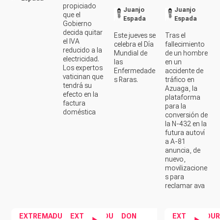
propiciado
Juanjo
Juanjo
que el
Espada
Espada
Gobierno
decida quitar
Este jueves se
Tras el
el IVA
celebra el Día
fallecimiento
reducido a la
Mundial de
de un hombre
electricidad.
las
en un
Los expertos
Enfermedade
accidente de
vaticinan que
s Raras.
tráfico en
tendrá su
Azuaga, la
efecto en la
plataforma
factura
para la
doméstica
conversión de
la N-432 en la
futura autoví
a A-81
anuncia, de
nuevo,
movilizacione
s para
reclamar ava
EXTREMADURA
EXTREMADURA
DON
EXTREMADUR