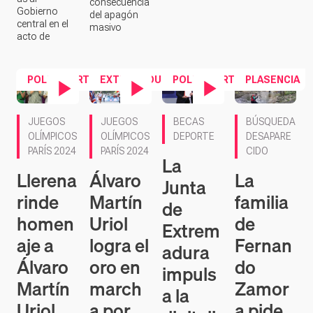
consecuencia
Gobierno
del apagón
central en el
masivo
acto de
POLIDEPORTIVO
EXTREMADURA
POLIDEPORTIVO
PLASENCIA
Contenido en vídeo
Contenido en vídeo
Contenido en vídeo
JUEGOS
JUEGOS
BECAS
BÚSQUEDA
OLÍMPICOS
OLÍMPICOS
DEPORTE
DESAPARE
PARÍS 2024
PARÍS 2024
CIDO
La
Llerena
Álvaro
La
Junta
rinde
Martín
familia
de
homen
Uriol
de
Extrem
aje a
logra el
Fernan
adura
Álvaro
oro en
do
impuls
Martín
march
Zamor
a la
Uriol
a por
a pide