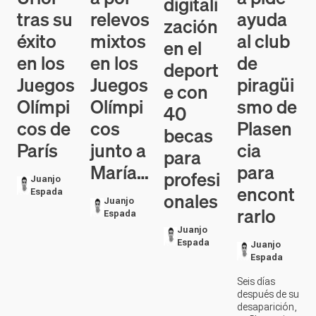
digitali
tras su
relevos
ayuda
zación
éxito
mixtos
al club
en el
en los
en los
de
deport
Juegos
Juegos
piragüi
e con
Olímpi
Olímpi
smo de
40
cos de
cos
Plasen
becas
París
junto a
cia
para
María…
para
profesi
Juanjo
encont
Espada
onales
Juanjo
rarlo
Espada
Juanjo
Espada
Juanjo
Espada
Seis días
después de su
desaparición,