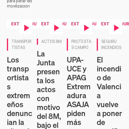
para parar las
movilizacion
EXTREMADURA
EXTREMADURA
EXTREMADURA
EXTREMADUR
Contenido en vídeo
Contenido en vídeo
Contenido en vídeo
Contenido en ví
TRANSPOR
ACTOS 8M
PROTESTA
SEGURO
TISTAS
S CAMPO
INCENDIOS
La
Los
UPA-
El
Junta
transp
UCE y
incendi
presen
ortista
APAG
o de
ta los
s
Extrem
Valenci
actos
extrem
adura
a
con
eños
ASAJA
vuelve
motivo
denunc
piden
a poner
del 8M,
ian la
más
de
bajo el