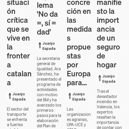
situaci
concre
manifie
lema
ón
ción en
sto la
'No da
crítica
las
import
=, sí =
que se
medida
ancia
dad'
vive en
s
de un
la
propue
seguro
Juanjo
Espada
fronter
stas
de
La secretaria
a
por
hogar
general de
Igualdad, Ara
catalan
Europa
Sánchez, ha
Juanjo
a
para…
presentado el
Espada
programa de
actividades
Tras el
Juanjo
Juanjo
con motivo
devastador
Espada
Espada
del 8M y ha
incendio en
avanzado los
Valencia, los
El sector del
Las
primeros
expertos
transporte
organizacion
pasos para la
resaltan la
se enfrenta
es agrarias,
elaboración
importancia
a fuertes
UPA-UCE y
del Plan de
de contar con