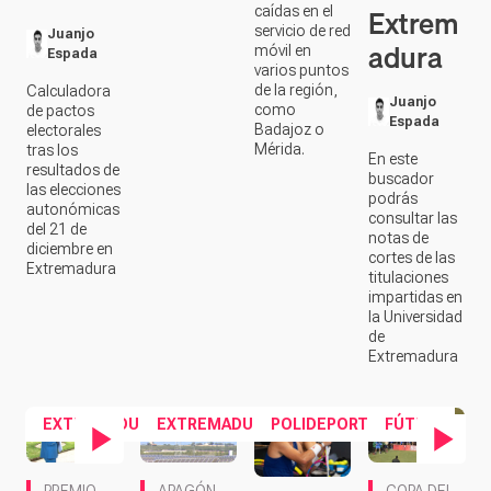
Extrem
caídas en el
servicio de red
Juanjo
adura
móvil en
Espada
varios puntos
de la región,
Calculadora
Juanjo
como
de pactos
Espada
Badajoz o
electorales
Mérida.
tras los
En este
resultados de
buscador
las elecciones
podrás
autonómicas
consultar las
del 21 de
notas de
diciembre en
cortes de las
Extremadura
titulaciones
impartidas en
la Universidad
de
Extremadura
EXTREMADURA
EXTREMADURA
POLIDEPORTIVO
FÚTBOL
Contenido en vídeo
Contenido en ví
PREMIO
APAGÓN
COPA DEL