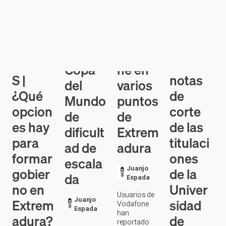
Alberto
Caída
CALCU
BUSCA
Ginés
de la
LADOR
DOR |
conqui
red de
A DE
Consul
sta la
Vodafo
PACTO
ta las
Copa
ne en
S |
notas
del
varios
¿Qué
de
Mundo
puntos
opcion
corte
de
de
es hay
de las
dificult
Extrem
para
titulaci
ad de
adura
formar
ones
escala
gobier
de la
Juanjo
da
Espada
no en
Univer
Usuarios de
Extrem
sidad
Juanjo
Vodafone
Espada
han
adura?
de
reportado