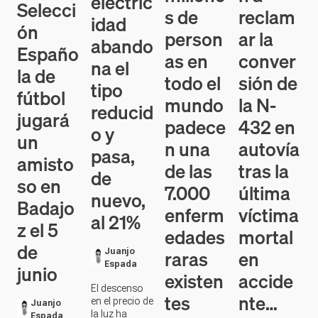
electric
Selecci
s de
reclam
idad
ón
person
ar la
abando
Españo
as en
conver
na el
la de
todo el
sión de
tipo
fútbol
mundo
la N-
reducid
jugará
padece
432 en
o y
un
n una
autovía
pasa,
amisto
de las
tras la
de
so en
7.000
última
nuevo,
Badajo
enferm
víctima
al 21%
z el 5
edades
mortal
de
raras
en
Juanjo
Espada
junio
existen
accide
El descenso
tes
nte…
en el precio de
Juanjo
la luz ha
Espada