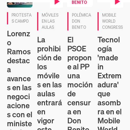
BENITO
Contenido en vídeo
Contenido en ví
PROTESTA
MÓVILES
POLÉMICA
MOBILE
S CAMPO
EN LAS
DON
WORLD
AULAS
BENITO
CONGRESS
Lorenz
La
El
Tecnol
o
prohibi
PSOE
ogía
Ramos
ción de
propon
'made
destac
los
e al PP
in
a
móvile
una
Extrem
avance
s en las
moción
adura'
s en las
aulas
de
que
negoci
entrará
censur
asomb
acione
en
a en
ra en el
s con el
vigor
Don
Mobile
ministe
este
Benito
World