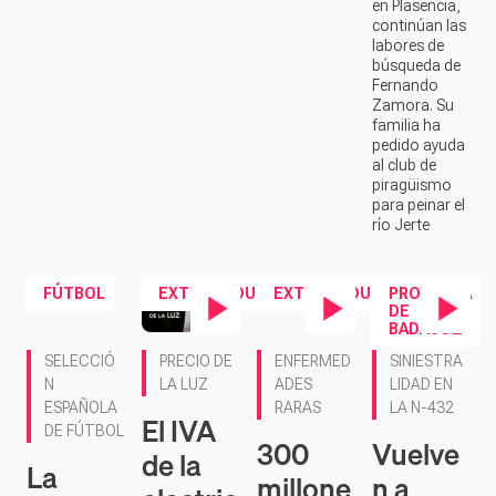
en Plasencia,
continúan las
labores de
búsqueda de
Fernando
Zamora. Su
familia ha
pedido ayuda
al club de
piragüismo
para peinar el
río Jerte
FÚTBOL
EXTREMADURA
EXTREMADURA
PROVINCIA
DE
BADAJOZ
Contenido en vídeo
Contenido en vídeo
Contenido en ví
SELECCIÓ
PRECIO DE
ENFERMED
SINIESTRA
N
LA LUZ
ADES
LIDAD EN
ESPAÑOLA
RARAS
LA N-432
El IVA
DE FÚTBOL
300
Vuelve
de la
La
millone
n a