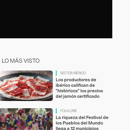
LO MÁS VISTO
SECTOR IBÉRICO
Los productores de
ibérico califican de
"históricos" los precios
del jamón certificado
FOLKLORE
La riqueza del Festival de
los Pueblos del Mundo
llega a 12 municipios