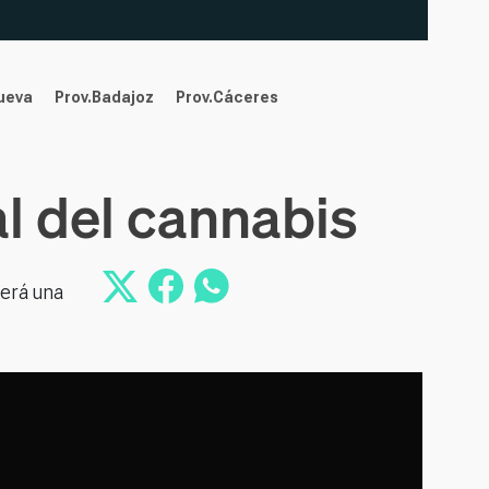
nueva
Prov.Badajoz
Prov.Cáceres
l del cannabis
gerá una