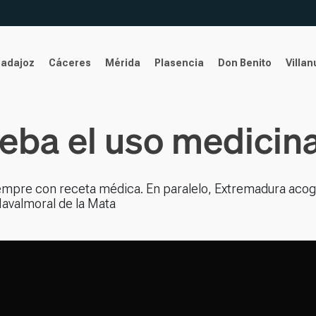
Badajoz
Cáceres
Mérida
Plasencia
Don Benito
Villa
eba el uso medicina
iempre con receta médica. En paralelo, Extremadura aco
avalmoral de la Mata