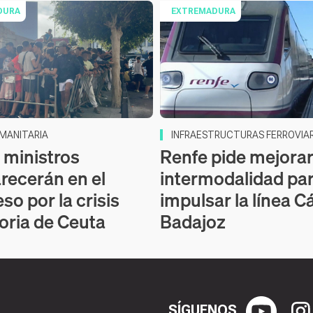
DURA
EXTREMADURA
UMANITARIA
INFRAESTRUCTURAS FERROVIAR
 ministros
Renfe pide mejorar
ecerán en el
intermodalidad pa
so por la crisis
impulsar la línea C
oria de Ceuta
Badajoz
SÍGUENOS