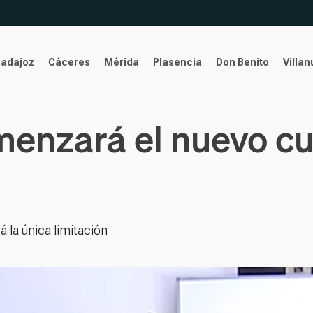
Badajoz
Cáceres
Mérida
Plasencia
Don Benito
Villa
enzará el nuevo cur
á la única limitación