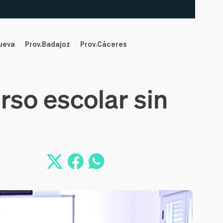
nueva
Prov.Badajoz
Prov.Cáceres
so escolar sin