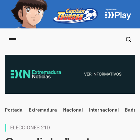
Main menu
noticias
Portada
Extremadura
Nacional
Internacional
Badaj
ELECCIONES 21D