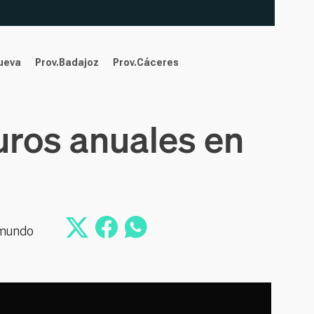
nueva
Prov.Badajoz
Prov.Cáceres
uros anuales en
 mundo