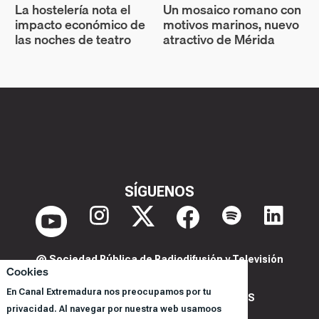
La hostelería nota el
Un mosaico romano con
impacto económico de
motivos marinos, nuevo
las noches de teatro
atractivo de Mérida
SÍGUENOS
@ Sociedad Pública de Radiodifusión y Televisión
Cookies
Extremeña S.A.U.
En Canal Extremadura nos preocupamos por tu
POLITICA DE PRIVACIDAD Y COOKIES
privacidad. Al navegar por nuestra web usamoos
AVISO LEGAL