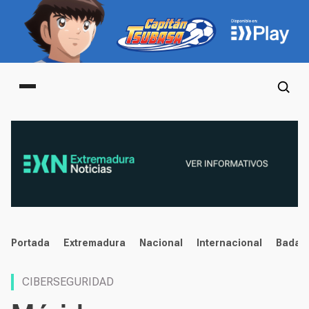
Main menu
noticias
Portada
Extremadura
Nacional
Internacional
Badaj
CIBERSEGURIDAD