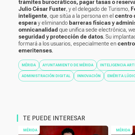
trámites burocráticos, pagar tasas o reserv
Julio César Fuster
, y el delegado de Turismo,
F
inteligente
, que sitúa a la persona en el
centro 
espera
y eliminando
barreras físicas y admini
omnicanalidad
que unifica sede electrónica, w
seguridad y protección de datos
. Su implanta
formará a los usuarios, especialmente en
centro
emeritenses
.
MÉRIDA
AYUNTAMIENTO DE MÉRIDA
INTELIGENCIA ART
ADMINISTRACIÓN DIGITAL
INNOVACIÓN
EMÉRITA LÚDI
TE PUEDE INTERESAR
MÉRIDA
MÉRIDA