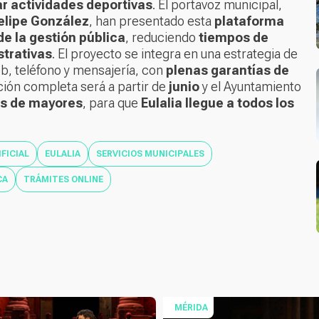
ar actividades deportivas
. El portavoz municipal,
elipe González
, han presentado esta
plataforma
de la gestión pública
, reduciendo
tiempos de
strativas
. El proyecto se integra en una estrategia de
eb, teléfono y mensajería, con
plenas garantías de
ción completa será a partir de
junio
y el Ayuntamiento
s de mayores
, para que
Eulalia llegue a todos los
IFICIAL
EULALIA
SERVICIOS MUNICIPALES
CA
TRÁMITES ONLINE
MÉRIDA