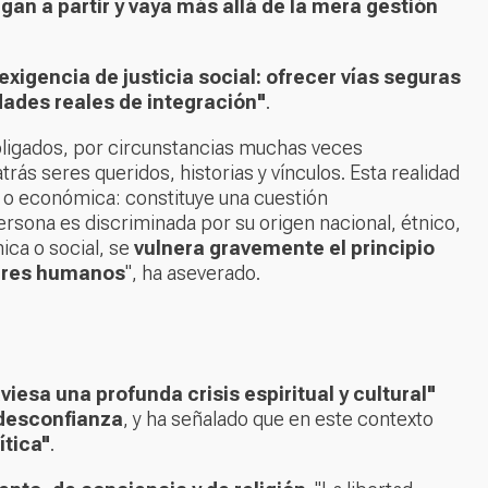
gan a partir y vaya más allá de la mera gestión
exigencia de justicia social: ofrecer vías seguras
dades reales de integración"
.
ligados, por circunstancias muchas veces
rás seres queridos, historias y vínculos. Esta realidad
 o económica: constituye una cuestión
ersona es discriminada por su origen nacional, étnico,
ica o social, se
vulnera gravemente el principio
 seres humanos
", ha aseverado.
iesa una profunda crisis espiritual y cultural"
 desconfianza
, y ha señalado que en este contexto
ítica"
.