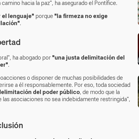
 camino hacia la paz", ha asegurado el Pontífice.
 el lenguaje"
porque
"la firmeza no exige
llación"
.
bertad
moral", ha abogado por
"una justa delimitación del
er"
.
e coacciones o disponer de muchas posibilidades de
herirse a él responsablemente. Por eso, toda sociedad
delimitación del poder público
, de modo que la
e las asociaciones no sea indebidamente restringida",
clusión