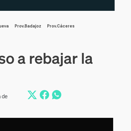
nueva
Prov.Badajoz
Prov.Cáceres
o a rebajar la
a de