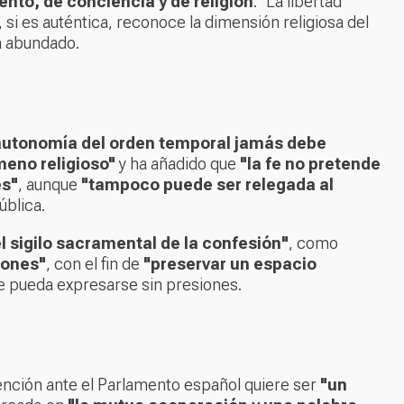
nto, de conciencia y de religión
. "La libertad
si es auténtica, reconoce la dimensión religiosa del
ha abundado.
 autonomía del orden temporal jamás debe
meno religioso"
y ha añadido que
"la fe no pretende
es"
, aunque
"tampoco puede ser relegada al
ública.
el sigilo sacramental de la confesión"
, como
iones"
, con el fin de
"preservar un espacio
e pueda expresarse sin presiones.
vención ante el Parlamento español quiere ser
"un