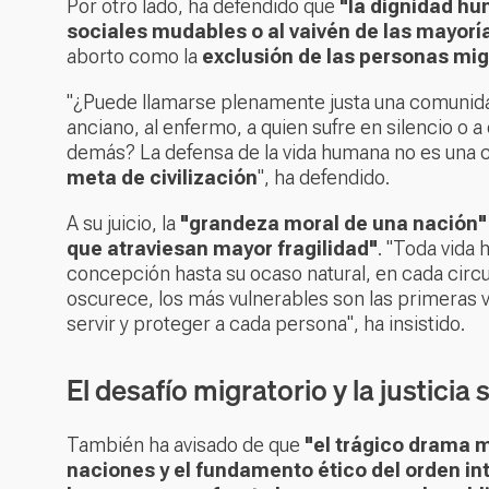
Por otro lado, ha defendido que
"la dignidad h
sociales mudables o al vaivén de las mayor
aborto como la
exclusión de las personas mi
"¿Puede llamarse plenamente justa una comunidad
anciano, al enfermo, a quien sufre en silencio o
demás? La defensa de la vida humana no es una cu
meta de civilización
", ha defendido.
A su juicio, la
"grandeza moral de una nación"
que atraviesan mayor fragilidad"
. "Toda vida
concepción hasta su ocaso natural, en cada circu
oscurece, los más vulnerables son las primeras ví
servir y proteger a cada persona", ha insistido.
El desafío migratorio y la justicia 
También ha avisado de que
"el trágico drama m
naciones y el fundamento ético del orden in