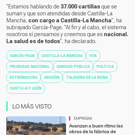
"Estamos hablando de
37.000 cartillas
que se
suman y que son atendidas desde Castilla-La
Mancha,
con cargo a Castilla-La Mancha
", ha
subrayado García-Page. "Al fin y al cabo, el sistema
nosotros sí pensamos y creemos que es
nacional.
La salud es de todos
", ha declarado.
GARCÍA-PAGE
CASTILLA-LA MANCHA
VOX
PRIORIDAD NACIONAL
SANIDAD PÚBLICA
POLÍTICA
EXTREMADURA
ARAGÓN
TALAVERA DE LA REINA
CASTILLA Y LEÓN
LO MÁS VISTO
EMPRESAS
Avanzan a buen ritmo las
obras de la fábrica de