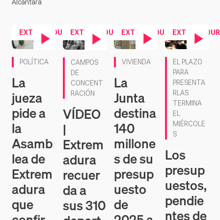
Alcántara
EXTREMADURA
EXTREMADURA
EXTREMADURA
EXTREMADUR
Contenido en ví
Contenido en vídeo
Contenido en vídeo
Contenido en vídeo
EL PLAZO
POLÍTICA
VIVIENDA
CAMPOS
PARA
DE
La
La
PRESENTA
CONCENT
jueza
Junta
RLAS
RACIÓN
TERMINA
pide a
destina
VÍDEO
EL
la
140
|
MIÉRCOLE
S
Asamb
millone
Extrem
Los
lea de
s de su
adura
presup
Extrem
presup
recuer
uestos,
adura
uesto
da a
pendie
que
de
sus 310
ntes de
confir
2025 a