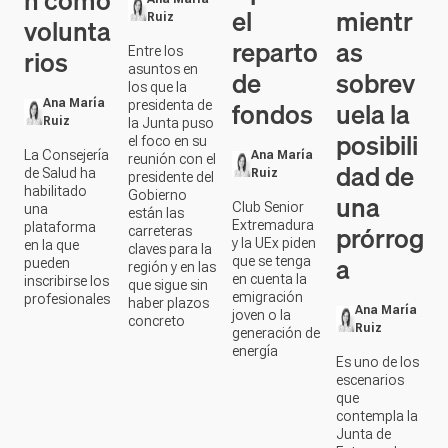
n como
el
mientr
Ruiz
volunta
reparto
as
rios
Entre los
asuntos en
de
sobrev
los que la
fondos
uela la
Ana María
presidenta de
Ruiz
la Junta puso
posibili
el foco en su
La Consejería
Ana María
reunión con el
dad de
de Salud ha
Ruiz
presidente del
habilitado
Gobierno
una
Club Senior
una
están las
Extremadura
prórrog
plataforma
carreteras
y la UEx piden
en la que
claves para la
a
que se tenga
pueden
región y en las
en cuenta la
inscribirse los
que sigue sin
emigración
profesionales
haber plazos
Ana María
joven o la
concreto
Ruiz
generación de
energía
Es uno de los
escenarios
que
contempla la
Junta de