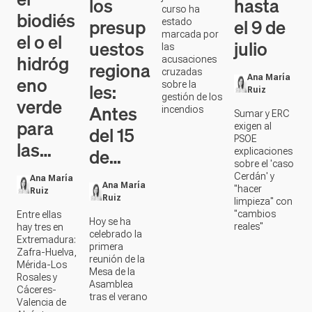
los
hasta
curso ha
biodiés
presup
el 9 de
estado
el o el
marcada por
uestos
julio
las
hidróg
acusaciones
regiona
cruzadas
eno
Ana María
les:
sobre la
Ruiz
gestión de los
verde
Antes
incendios
Sumar y ERC
para
exigen al
del 15
PSOE
las…
de…
explicaciones
sobre el 'caso
Cerdán' y
Ana María
Ana María
"hacer
Ruiz
Ruiz
limpieza" con
"cambios
Entre ellas
Hoy se ha
reales"
hay tres en
celebrado la
Extremadura:
primera
Zafra-Huelva,
reunión de la
Mérida-Los
Mesa de la
Rosales y
Asamblea
Cáceres-
tras el verano
Valencia de