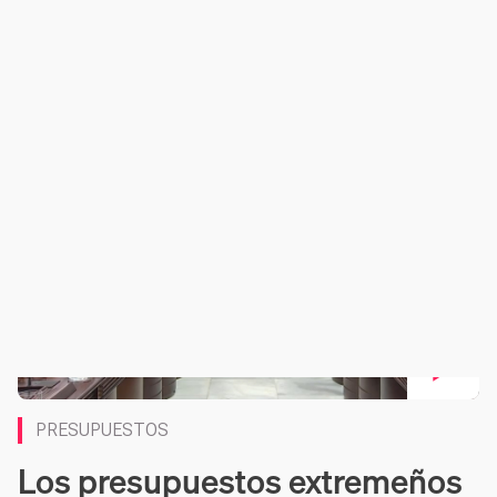
Mostrar más información
Co
EXTREMADURA
PRESUPUESTOS
Los presupuestos extremeños