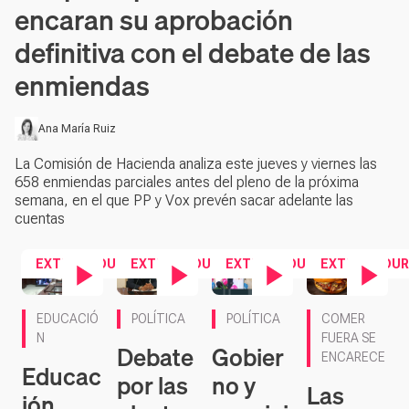
encaran su aprobación
definitiva con el debate de las
enmiendas
Ana María Ruiz
La Comisión de Hacienda analiza este jueves y viernes las
658 enmiendas parciales antes del pleno de la próxima
semana, en el que PP y Vox prevén sacar adelante las
cuentas
EXTREMADURA
EXTREMADURA
EXTREMADURA
EXTREMADUR
Contenido en vídeo
Contenido en vídeo
Contenido en vídeo
Contenido en ví
EDUCACIÓ
POLÍTICA
POLÍTICA
COMER
N
FUERA SE
Debate
Gobier
ENCARECE
Educac
por las
no y
Las
ión