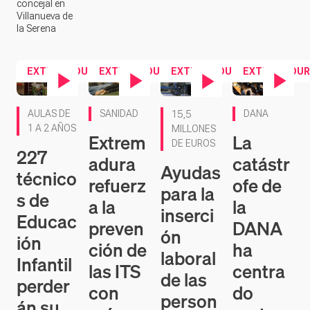
concejal en
Villanueva de
la Serena
EXTREMADURA
EXTREMADURA
EXTREMADURA
EXTREMADUR
Contenido en vídeo
Contenido en vídeo
Contenido en ví
Contenido en vídeo
AULAS DE
SANIDAD
DANA
15,5
1 A 2 AÑOS
MILLONES
Extrem
La
DE EUROS
227
adura
catástr
Ayudas
técnico
refuerz
ofe de
para la
s de
a la
la
inserci
Educac
preven
DANA
ón
ión
ción de
ha
laboral
Infantil
las ITS
centra
de las
perder
con
do
person
án su