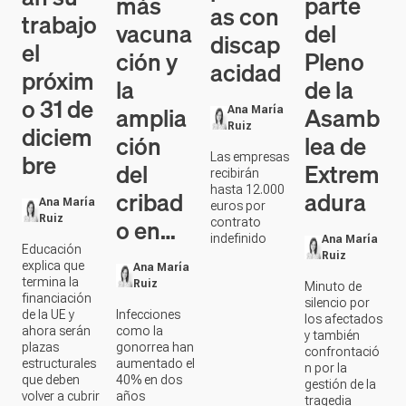
más
parte
as con
trabajo
vacuna
del
discap
el
ción y
Pleno
acidad
próxim
la
de la
o 31 de
amplia
Asamb
Ana María
diciem
Ruiz
ción
lea de
bre
Las empresas
del
Extrem
recibirán
hasta 12.000
cribad
adura
Ana María
euros por
Ruiz
o en…
contrato
indefinido
Ana María
Educación
Ruiz
explica que
Ana María
termina la
Ruiz
Minuto de
financiación
silencio por
de la UE y
Infecciones
los afectados
ahora serán
como la
y también
plazas
gonorrea han
confrontació
estructurales
aumentado el
n por la
que deben
40% en dos
gestión de la
volver a cubrir
años
tragedia