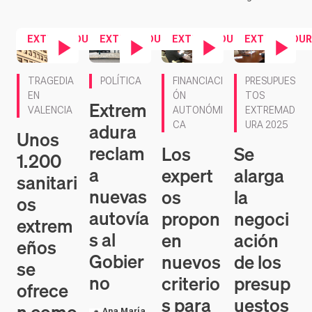
EXTREMADURA
EXTREMADURA
EXTREMADURA
EXTREMADUR
Contenido en vídeo
Contenido en vídeo
Contenido en vídeo
Contenido en ví
TRAGEDIA
POLÍTICA
FINANCIACI
PRESUPUES
EN
ÓN
TOS
Extrem
VALENCIA
AUTONÓMI
EXTREMAD
adura
CA
URA 2025
Unos
reclam
Los
Se
1.200
a
expert
alarga
sanitari
nuevas
os
la
os
autovía
propon
negoci
extrem
s al
en
ación
eños
Gobier
nuevos
de los
se
no
criterio
presup
ofrece
s para
uestos
Ana María