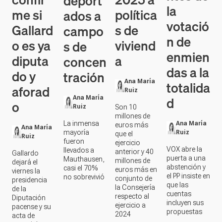
deport
la
me si
política
ados a
votació
Gallard
s de
campo
n de
o es ya
viviend
s de
enmien
diputa
a
concen
das a la
do y
tración
totalida
Ana María
aforad
Ruiz
d
Ana María
o
Ruiz
Son 10
millones de
La inmensa
Ana María
euros más
Ana María
mayoría
Ruiz
que el
Ruiz
fueron
ejercicio
VOX abre la
llevados a
anterior y 40
Gallardo
puerta a una
Mauthausen,
millones de
dejará el
abstención y
casi el 70%
euros más en
viernes la
el PP insiste en
no sobrevivió
conjunto de
presidencia
que las
la Consejería
de la
cuentas
respecto al
Diputación
incluyen sus
ejercicio a
pacense y su
propuestas
2024
acta de