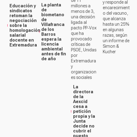
de 11
y responde al
La planta
Educación y
millones a
encarecimient
de
sindicatos
menos de 3,
o del vacuno,
biometano
retoman la
una decisión
que alcanza
de
negociación
ligada al
hasta un 25%
Villafranca
sobre la
pacto PP‑Vox
de los
en algunas
homologación
que ha
Barros
salarial
razas, según
provocado
espera la
docente en
un informe de
licencia
críticas de
Extremadura
Simon &
ambiental
PSOE, Unidas
Kucher
antes de fin
por
de año
Extremadura
y
organizacion
es sociales
La
directora
de la
Aexcid
cesa a
petición
propia y la
Junta
decide no
cubrir el
puesto