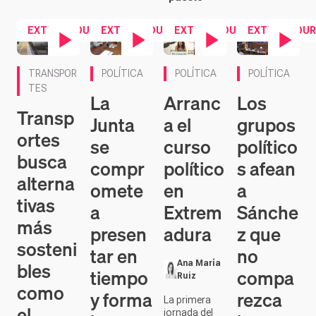
EXTREMADURA
EXTREMADURA
EXTREMADURA
EXTREMADUR
Contenido en vídeo
Contenido en vídeo
Contenido en vídeo
Contenido en ví
TRANSPOR
POLÍTICA
POLÍTICA
POLÍTICA
TES
La
Arranc
Los
Transp
Junta
a el
grupos
ortes
se
curso
político
busca
compr
político
s afean
alterna
omete
en
a
tivas
a
Extrem
Sánche
más
presen
adura
z que
sosteni
tar en
no
bles
Ana María
tiempo
compa
Ruiz
como
y forma
rezca
La primera
el
jornada del