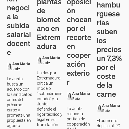
plantas
oposici
hambu
negoci
de
ón
rguese
a la
biomet
chocan
rías
subida
ano en
por el
suben
salarial
Extrem
recorte
los
docent
adura
en
precios
e
cooper
un 7,3%
Ana María
ación
Ruiz
por el
Ana María
Ruiz
exterio
coste
Unidas por
Extremadura
r
La Junta
de la
critica un
busca un
modelo
acuerdo con
carne
“sobredimens
Ana María
los sindicatos
ionado” y la
Ruiz
antes del
Junta
próximo
Ana María
La Junta
defiende el
curso y
Ruiz
reduce la
rigor técnico y
promete una
partida de
legal en su
propuesta en
El aumento
cooperación
tramitación
agosto
duplica al IPC